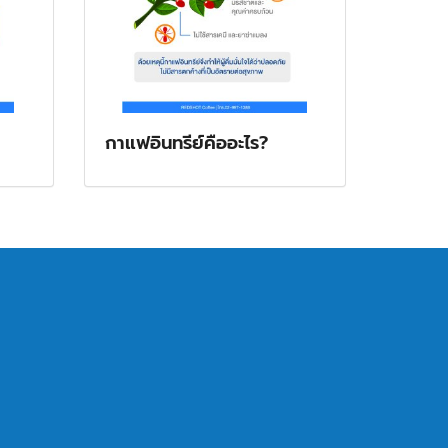
กาแฟอินทรีย์คืออะไร?