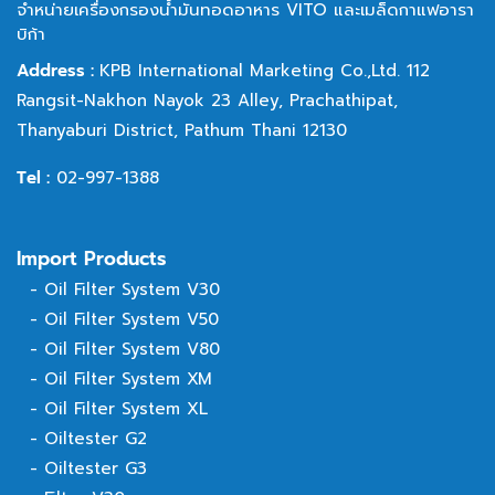
จำหน่ายเครื่องกรองน้ำมันทอดอาหาร VITO และเมล็ดกาแฟอารา
บิก้า
Address :
KPB International Marketing Co.,Ltd. 112
Rangsit-Nakhon Nayok 23 Alley,
Prachathipat,
Thanyaburi District, Pathum Thani 12130
Tel :
02-997-1388
Import Products
-
Oil Filter System V30
-
Oil Filter System V50
-
Oil Filter System V80
-
Oil Filter System XM
-
Oil Filter System XL
-
Oiltester G2
-
Oiltester G3