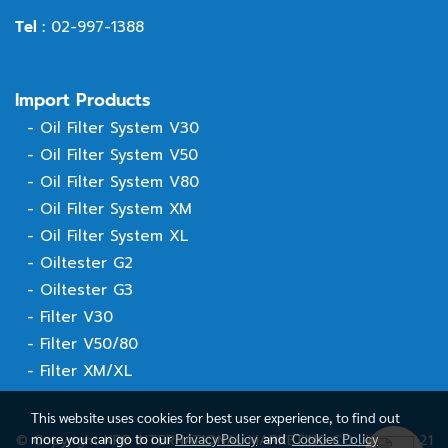
Tel :
02-997-1388
Import Products
-
Oil Filter System V30
-
Oil Filter System V50
-
Oil Filter System V80
-
Oil Filter System XM
-
Oil Filter System XL
-
Oiltester G2
-
Oiltester G3
-
Filter V30
-
Filter V50/80
-
Filter XM/XL
This website uses cookies for best user experience, to find out
more you can go to our
Privacy Policy
and
Cookies Policy
© Copyright KPB INTERNATIONAL MARKETING CO., LTD. 2021