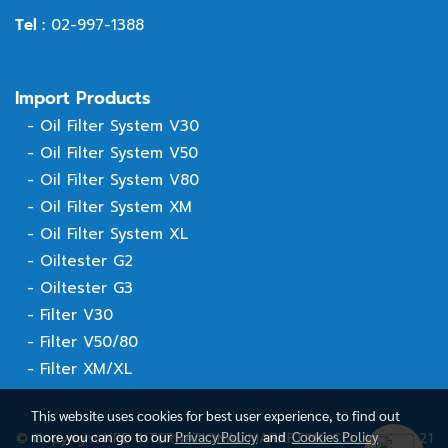
Tel :
02-997-1388
Import Products
-
Oil Filter System V30
-
Oil Filter System V50
-
Oil Filter System V80
-
Oil Filter System XM
-
Oil Filter System XL
-
Oiltester G2
-
Oiltester G3
-
Filter V30
-
Filter V50/80
-
Filter XM/XL
This website uses cookies for best user experience, to find out
more you can go to our
Privacy Policy
and
Cookies Policy
© Copyright KPB INTERNATIONAL MARKETING CO., LTD. 2021