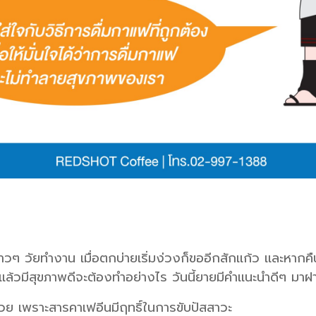
าวๆ วัยทำงาน เมื่อตกบ่ายเริ่มง่วงก็ขออีกสักเเก้ว เเละหากคื
ฟเเล้วมีสุขภาพดีจะต้องทำอย่างไร วันนี้ยายมีคำเเนะนำดีๆ มาฝ
้วย เพราะสารคาเฟอีนมีฤทธิ์ในการขับปัสสาวะ