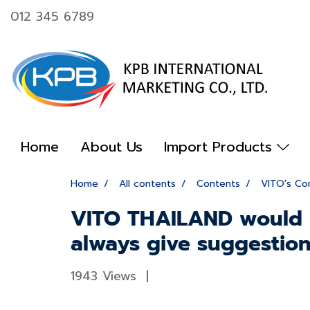
012 345 6789
Home
About Us
Import Products
Home
All contents
Contents
VITO's Co
VITO THAILAND would lik
always give suggestio
1943 Views
|