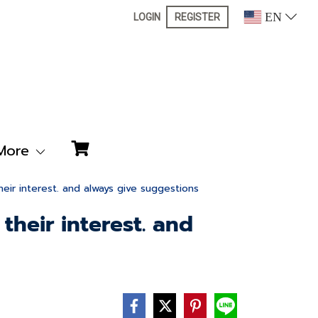
EN
LOGIN
REGISTER
More
eir interest. and always give suggestions
their interest. and