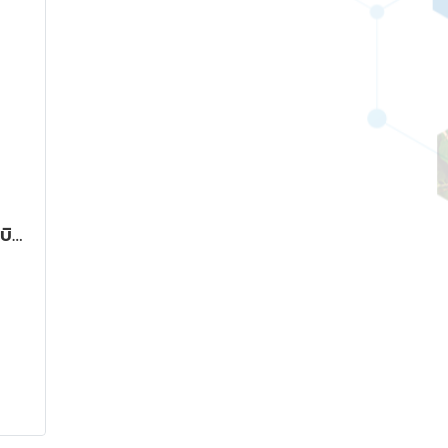
เมล็ดกาแฟดอยช้าง อาราบิก้า 100% รสเอสเพรสโซ่ คั่วเข้ม (เกรด A) REDSHOT Coffee