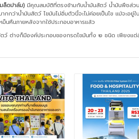
เมล็ดปาล์ม)
มีคุณสมบัติที่ตรงข้ามกับน้ำมันสัตว์ น้ำมันพืชส่
ว่าน้ำมันสัตว์ ไขมันไม่อิ่มตัวนี้จะไม่ค่อยเป็นไข แม้จะอยู่ในท
่นเหม็นหืนภายหลังจากใช้ประกอบอาหารแล้ว
ันสัตว์ ต่างก็มีองค์ประกอบของกรดไขมันทั้ง ๒ ชนิด เพียงแ