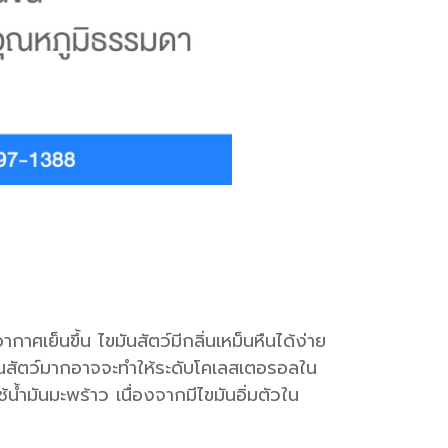
กาศเย็นขึ้น ไขมันสัตว์มีกลิ่นเหม็นหืนได้ง่าย
ขมันสัตว์มากอาจจะทำให้ระดับโคเลสเตอรอลใน
้น้ำมันมะพร้าว เนื่องจากมีไขมันอิ่มตัวใน