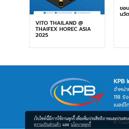
ขอบค
นวั
VITO THAILAND @
THAIFEX HOREC ASIA
2025
KPB I
จำหน่า
118 รั
เบอร์โ
เว็บไซต์นี้มีการใช้งานคุกกี้ เพื่อเพิ่มประสิทธิภาพและประส
© Copyr
ความเป็นส่วนตัว
และ
นโยบายคุกกี้