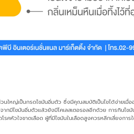
นใหญ่เป็นกรดไขมันอิ่มตัว ซึ่งมีคุณสมบัติเป็นไขได้ง่ายเมื่ออา
์นอกจากมีไขมันอิ่มตัวแล้วยังมีโคเลสเตอรอลอีกด้วย การกินไ
ิดโรคหัวใจขาดเลือด ผู้ที่มีไขมันในเลือดสูงควรหลีกเลี่ยงการใช