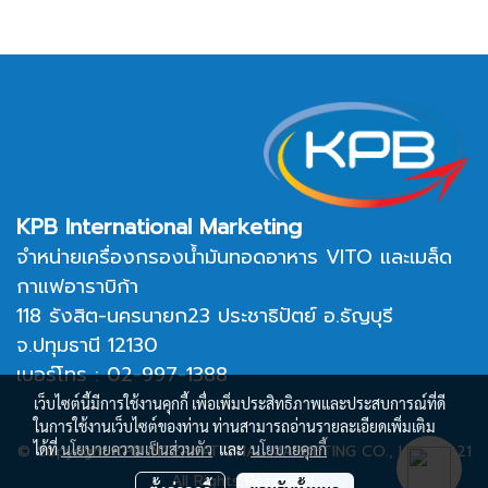
KPB International Marketing
จำหน่ายเครื่องกรองน้ำมันทอดอาหาร VITO และเมล็ด
กาแฟอาราบิก้า
118 รังสิต-นครนายก23 ประชาธิปัตย์ อ.ธัญบุรี
จ.ปทุมธานี 12130
เบอร์โทร : 02-997-1388
เว็บไซต์นี้มีการใช้งานคุกกี้ เพื่อเพิ่มประสิทธิภาพและประสบการณ์ที่ดี
ในการใช้งานเว็บไซต์ของท่าน ท่านสามารถอ่านรายละเอียดเพิ่มเติม
ได้ที่
นโยบายความเป็นส่วนตัว
และ
นโยบายคุกกี้
© Copyright KPB INTERNATIONAL MARKETING CO., LTD. 2021
All Rights Reserved.